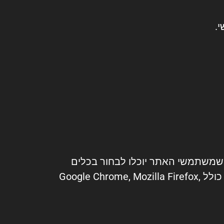
.
 שמשתמשי האתר יוכלו לבחור בכלים
המתאימים ביותר עבורם, עם כמה שפחות מגבלות. אנחנו תומכים בכל הדפדפנים המרכזיים, כולל Google Chrome, Mozilla Firefox,