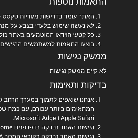
התאמות נוספות
האתר עומד בדרישות ניגודיות טקסט כ
לא נעשה שימוש בלעדי בצבע על מנת
כל קטעי הוידאו המוטמעים באתר כולל
בוצעו התאמות למשתמשים הרגישים ל
ממשק נגישות
לא קיים ממשק נגישות
בדיקות ותאימות
אנחנו שואפים לתמוך במערך הרחב של
Apple Safari ו Microsoft Adge.
נגישות האתר נבדקה בדפדפנים Google Chrome ו Mozilla Firefox
נגישות האתר נבדקה בקוראי המסך NVDA ו- TalkBack.