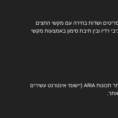
תן לנווט בו באמצעות מקשי Tab ו- Shift + Tab , להפעיל תפריטים ושדות בחירה עם מקשי החצים
תן להפעיל לחצנים וקישורים באמצעות מקשEnter ניווט בין רכיבי רדיו ובין תיבת סימון באמצעות מקשי
האתר כתוב בצורה סמנטית, עם תגיותHTML מקובלות והיררכיית תוכן. בנוסף, מוטמעות באתר תכונות ARIA (יישומי אינטרנט עשירים
אתר.